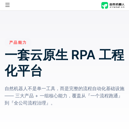
首页
自然进化脑
产品能力
自然机器人
概览
一套云原生 RPA 工程
解决方案
产品能力
概览
化平台
应用商店
应用场景
产品能力
行业
自然机器人不是单一工具，而是完整的流程自动化基础设施
公司
技术与安全
应用场景
职能
制造
—— 三大产品 + 一组核心能力，覆盖从『一个流程跑通』
到『全公司流程治理』。
技术与安全
关于我们
方案
零售
人事行政
新闻资讯
文化传媒
财务
AI舆情管理解决方案