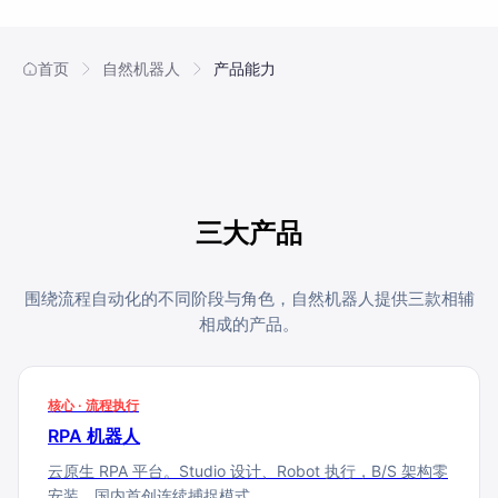
合作伙伴
餐饮
AI直播获客解决方案
首页
自然机器人
产品能力
电商
供应链
证券
三大产品
电信
围绕流程自动化的不同阶段与角色，自然机器人提供三款相辅
相成的产品。
医疗
核心 · 流程执行
RPA 机器人
云原生 RPA 平台。Studio 设计、Robot 执行，B/S 架构零
安装，国内首创连续捕捉模式。