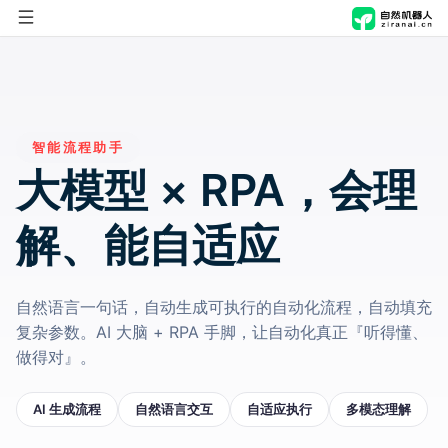
首页
自然进化脑
智能流程助手
自然机器人
概览
大模型 × RPA，会理
解决方案
产品能力
概览
解、能自适应
应用商店
应用场景
产品能力
行业
自然语言一句话，自动生成可执行的自动化流程，自动填充
公司
技术与安全
应用场景
职能
制造
复杂参数。AI 大脑 + RPA 手脚，让自动化真正『听得懂、
做得对』。
技术与安全
关于我们
方案
零售
人事行政
AI 生成流程
自然语言交互
自适应执行
多模态理解
新闻资讯
文化传媒
财务
AI舆情管理解决方案